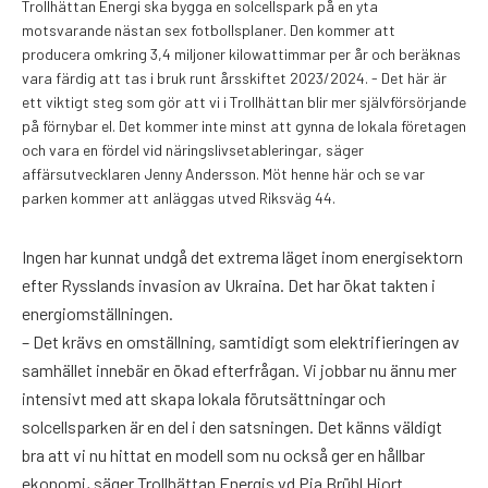
Trollhättan Energi ska bygga en solcellspark på en yta
motsvarande nästan sex fotbollsplaner. Den kommer att
producera omkring 3,4 miljoner kilowattimmar per år och beräknas
vara färdig att tas i bruk runt årsskiftet 2023/2024. - Det här är
ett viktigt steg som gör att vi i Trollhättan blir mer självförsörjande
på förnybar el. Det kommer inte minst att gynna de lokala företagen
och vara en fördel vid näringslivsetableringar, säger
affärsutvecklaren Jenny Andersson. Möt henne här och se var
parken kommer att anläggas utved Riksväg 44.
Ingen har kunnat undgå det extrema läget inom energisektorn
efter Rysslands invasion av Ukraina. Det har ökat takten i
energiomställningen.
– Det krävs en omställning, samtidigt som elektrifieringen av
samhället innebär en ökad efterfrågan. Vi jobbar nu ännu mer
intensivt med att skapa lokala förutsättningar och
solcellsparken är en del i den satsningen. Det känns väldigt
bra att vi nu hittat en modell som nu också ger en hållbar
ekonomi, säger Trollhättan Energis vd Pia Brühl Hjort.