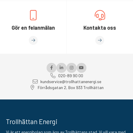
Gör en felanmälan
Kontakta oss
020-89 90 00
kundservice@trollhattanenergi.se
Förrådsgatan 2, Box 933 Trollhättan
Trollhättan Energi
Vi är ett energibolag som ägs av Trollhättans stad. Vi vill vara med