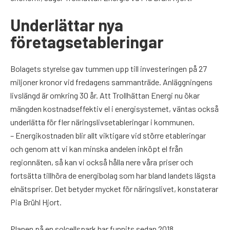
Underlättar nya
företagsetableringar
Bolagets styrelse gav tummen upp till investeringen på 27
miljoner kronor vid fredagens sammanträde. Anläggningens
livslängd är omkring 30 år. Att Trollhättan Energi nu ökar
mängden kostnadseffektiv el i energisystemet, väntas också
underlätta för fler näringslivsetableringar i kommunen.
– Energikostnaden blir allt viktigare vid större etableringar
och genom att vi kan minska andelen inköpt el från
regionnäten, så kan vi också hålla nere våra priser och
fortsätta tillhöra de energibolag som har bland landets lägsta
elnätspriser. Det betyder mycket för näringslivet, konstaterar
Pia Brühl Hjort.
Planen på en solcellspark har funnits sedan 2018.