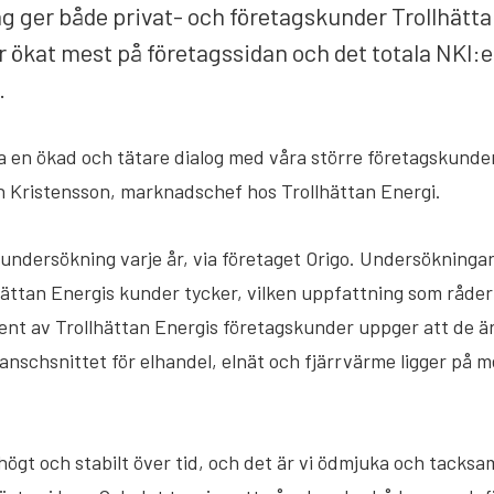
g ger både privat- och företagskunder Trollhätta
 ökat mest på företagssidan och det totala NKI:et
.
 ha en ökad och tätare dialog med våra större företagskunde
n Kristensson, marknadschef hos Trollhättan Energi.
undersökning varje år, via företaget Origo. Undersökninga
lhättan Energis kunder tycker, vilken uppfattning som råd
ent av Trollhättan Energis företagskunder uppger att de är
anschsnittet för elhandel, elnät och fjärrvärme ligger på m
I högt och stabilt över tid, och det är vi ödmjuka och tacks