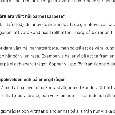
bästa vi kan. Och det tror jag att våra kunder både ser och f
 förklara vårt hållbarhetsarbete”
r två tredjedelar av de svarande att de gör aktiva val för
enom att vara kund hos Trollhättan Energi så bidrar en till
förklara vårt hållbarhetsarbete, men också att ge våra kunde
ch här gör vi en resa. Exempelvis håller vi på att ta fram en
 på el och energifrågor, öppnar vi upp för framtidens digit
upplevelsen och på energifrågor
kså med att se över sina kontaktvägar med kunder, förbätt
 Trollhättebor, företag och verksamheter i framtidens hållb
iområdet och vi tittar bland annat på alltifrån hur vi ska 