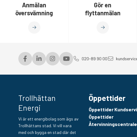
Anmälan
Gör en
översvämning
flyttanmälan
020-89 90 00
kundservic
Trollhättan
Öppettider
Energi
Öppettider Kundserv
Öppettider
Vi är ett energibolag som ägs av
Återvinningscentral
Trollhättans stad. Vi vill vara
med och bygga en stad där det