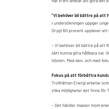
har vi ett ansvar att göra det 
”Vi behöver bli bättre på att
I undersökningen uppger ungefä
Drygt 60 procent upplever att g
– Vi behöver bli bättre på att 
sätt kunna göra hållbara val. O
hösten. Med den, och med fokus
Fokus på att förbättra kund
Trollhättan Energi arbetar oc
vilka möjligheter det finns för
– Det händer massor inom energ