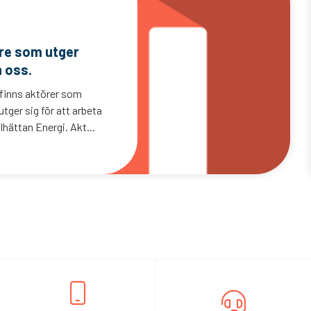
are som utger
n oss.
 finns aktörer som
tger sig för att arbeta
lhättan Energi. Akt...