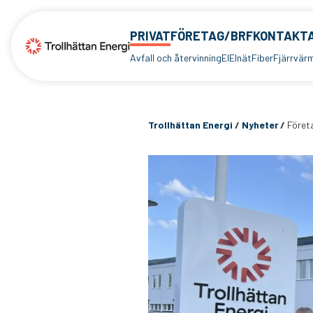
PRIVAT
FÖRETAG/BRF
KONTAKTA
Avfall och återvinning
El
Elnät
Fiber
Fjärrvär
Trollhättan Energi
/
Nyheter
/
Föret