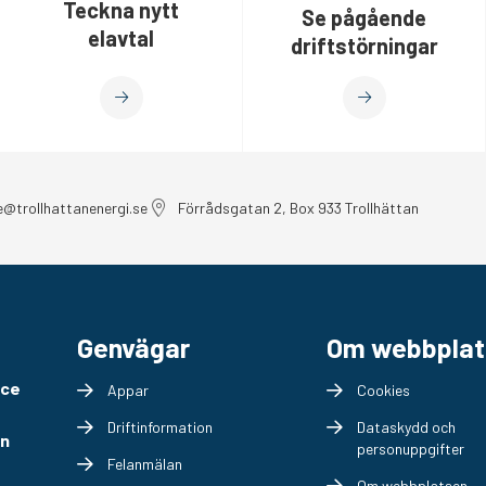
Teckna nytt
Se pågående
elavtal
driftstörningar
e@trollhattanenergi.se
Förrådsgatan 2, Box 933 Trollhättan
Genvägar
Om webbplat
ice
Appar
Cookies
Driftinformation
Dataskydd och
en
personuppgifter
Felanmälan
Om webbplatsen