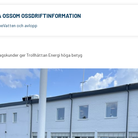
 OSS
OM OSS
DRIFTINFORMATION
me
Vatten och avlopp
agskunder ger Trollhättan Energi höga betyg