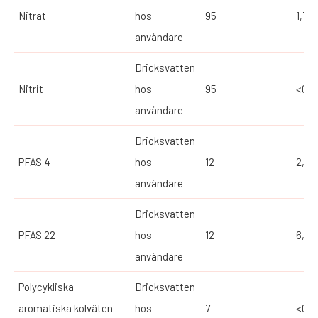
Nitrat
hos
95
1,7
användare
Dricksvatten
Nitrit
hos
95
<0,0
användare
Dricksvatten
PFAS 4
hos
12
2,57
användare
Dricksvatten
PFAS 22
hos
12
6,56
användare
Polycykliska
Dricksvatten
aromatiska kolväten
hos
7
<0,0