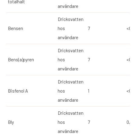
totalhalt
användare
Dricksvatten
Bensen
hos
7
<0,1
användare
Dricksvatten
Bens(a)pyren
hos
7
<0,0
användare
Dricksvatten
Bisfenol A
hos
1
<0,0
användare
Dricksvatten
Bly
hos
7
0,17
användare