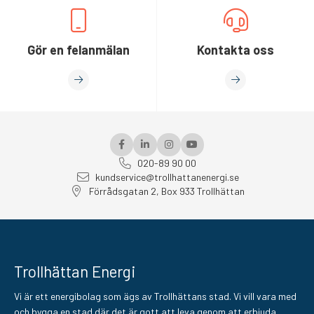
Gör en felanmälan
Kontakta oss
020-89 90 00
kundservice@trollhattanenergi.se
Förrådsgatan 2, Box 933 Trollhättan
Trollhättan Energi
Vi är ett energibolag som ägs av Trollhättans stad. Vi vill vara med
och bygga en stad där det är gott att leva genom att erbjuda