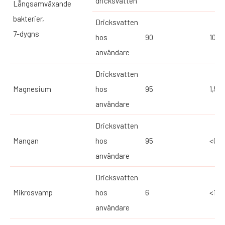
dricksvatten
Långsamväxande
bakterier,
Dricksvatten
7-dygns
hos
90
10
användare
Dricksvatten
Magnesium
hos
95
1,58
användare
Dricksvatten
Mangan
hos
95
<0,0
användare
Dricksvatten
Mikrosvamp
hos
6
<10
användare