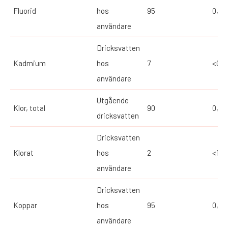
Fluorid
hos
95
0,07
användare
Dricksvatten
Kadmium
hos
7
<0,1
användare
Utgående
Klor, total
90
0,03
dricksvatten
Dricksvatten
Klorat
hos
2
<1*
användare
Dricksvatten
Koppar
hos
95
0,05
användare