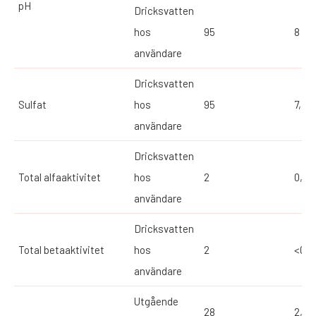
pH
Dricksvatten
hos
95
8
användare
Dricksvatten
Sulfat
hos
95
7,7
användare
Dricksvatten
Total alfaaktivitet
hos
2
0,04
användare
Dricksvatten
Total betaaktivitet
hos
2
<0,1
användare
Utgående
28
2,25