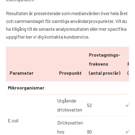
Resultaten är presenterade som medianvärden över hela året
och sammanslaget för samtliga användarprovpunkter. Vill du
ha tillgång till de senaste analysresultaten eller mer specifika
uppgifter ber vi dig kontakta kundservice.
Provtagnings-
frekvens
Pa
Parameter
Provpunkt
(antal prov/år)
(me
Mikroorganismer
Utgående
52
<1
dricksvatten
E.coli
Dricksvatten
hos
90
<1