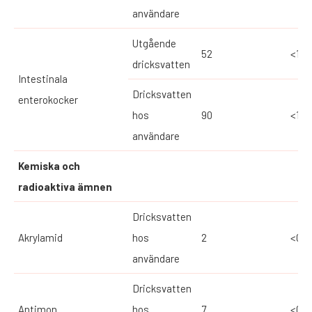
användare
Utgående
52
<1
dricksvatten
Intestinala
Dricksvatten
enterokocker
hos
90
<1
användare
Kemiska och
radioaktiva ämnen
Dricksvatten
Akrylamid
hos
2
<0,0
användare
Dricksvatten
Antimon
hos
7
<0,1