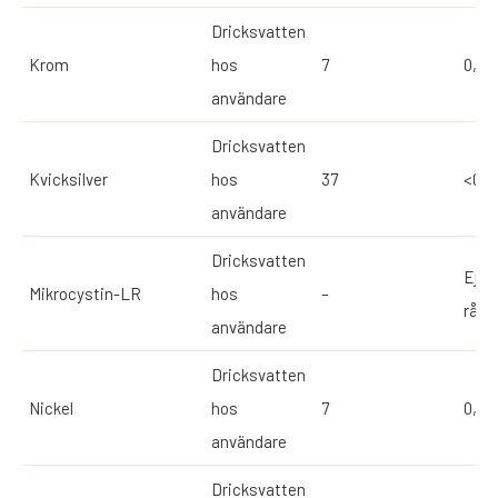
Dricksvatten
Krom
hos
7
0,17
användare
Dricksvatten
Kvicksilver
hos
37
<0,1
användare
Dricksvatten
Ej id
Mikrocystin-LR
hos
–
råva
användare
Dricksvatten
Nickel
hos
7
0,67
användare
Dricksvatten