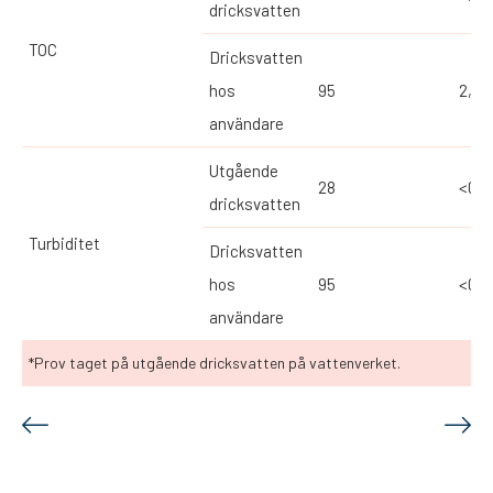
dricksvatten
TOC
Dricksvatten
hos
95
2,14
användare
Utgående
28
<0,1
dricksvatten
Turbiditet
Dricksvatten
hos
95
<0,1
användare
*Prov taget på utgående dricksvatten på vattenverket.