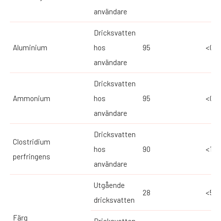
användare
Dricksvatten
Aluminium
hos
95
<0,0
användare
Dricksvatten
Ammonium
hos
95
<0,0
användare
Dricksvatten
Clostridium
hos
90
<1
perfringens
användare
Utgående
28
<5
dricksvatten
Färg
Dricksvatten