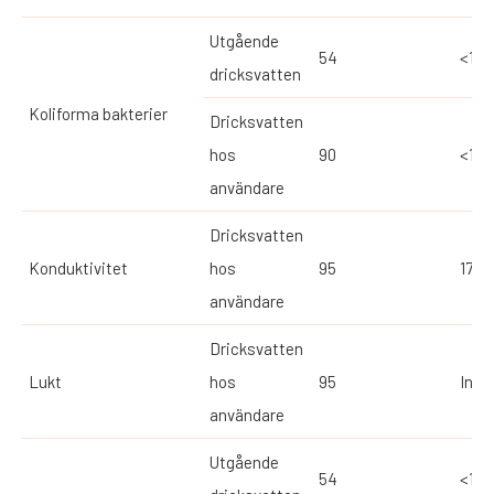
Utgående
54
<1
dricksvatten
Koliforma bakterier
Dricksvatten
hos
90
<1
användare
Dricksvatten
Konduktivitet
hos
95
17
användare
Dricksvatten
Lukt
hos
95
Inge
användare
Utgående
54
<10