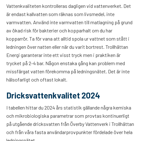
Vattenkvaliteten kontrolleras dagligen vid vattenverket. Det
är endast kallvatten som räknas som livsmedel, inte
varmvatten. Använd inte varmvatten till matlagning på grund
av ökad risk för bakterier och kopparhalt om du har
kopparrör. Ta för vana att alltid spola ur vattnet som stått i
ledningen över natten eller när du varit bortrest. Trollhättan
Energi garanterar inte ett visst tryck men i praktiken är
trycket på 2-4 bar. Någon enstaka gång kan problem med
missfärgat vatten förekomma på ledningsnätet. Det är inte
hälsofarligt och oftast lokalt.
Dricksvattenkvalitet 2024
I tabellen hittar du 2024 års statistik gällande några kemiska
och mikrobiologiska parametrar som provtas kontinuerligt
på utgående dricksvatten från Överby Vattenverk i Trollhättan
och från våra fasta användarprovpunkter fördelade över hela
ledningsnätet.