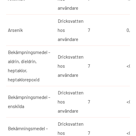
användare
Dricksvatten
Arsenik
hos
7
0,13
användare
Bekämpningsmedel –
Dricksvatten
aldrin, dieldrin,
hos
7
<0,0
heptaklor,
användare
heptaklorepoxid
Dricksvatten
Bekämpningsmedel –
hos
7
<0,0
enskilda
användare
Dricksvatten
Bekämningsmedel –
hos
7
<0,0