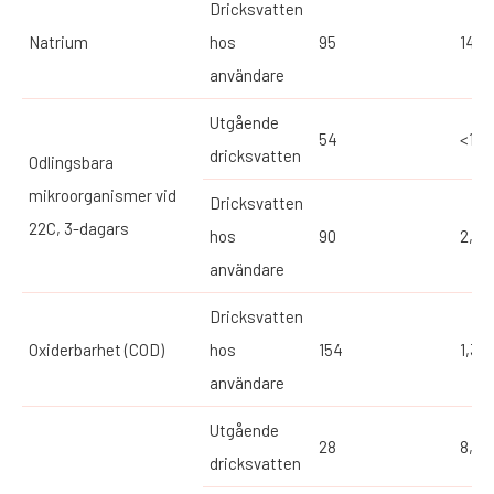
Dricksvatten
Natrium
hos
95
14,9
användare
Utgående
54
<1
dricksvatten
Odlingsbara
mikroorganismer vid
Dricksvatten
22C, 3-dagars
hos
90
2,5
användare
Dricksvatten
Oxiderbarhet (COD)
hos
154
1,3
användare
Utgående
28
8,03
dricksvatten