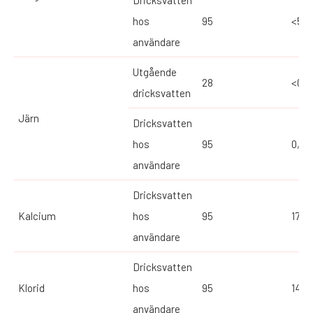
hos
95
<5
användare
Utgående
28
<0,0
dricksvatten
Järn
Dricksvatten
hos
95
0,08
användare
Dricksvatten
Kalcium
hos
95
17
användare
Dricksvatten
Klorid
hos
95
14,9
användare