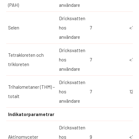
(PAH)
användare
Dricksvatten
Selen
hos
7
<1
användare
Dricksvatten
Tetrakloreten och
hos
7
<1
trikloreten
användare
Dricksvatten
Trihalometaner (THM) –
hos
7
12
totalt
användare
Indikatorparametrar
Dricksvatten
Aktinomyceter
hos
9
<10*