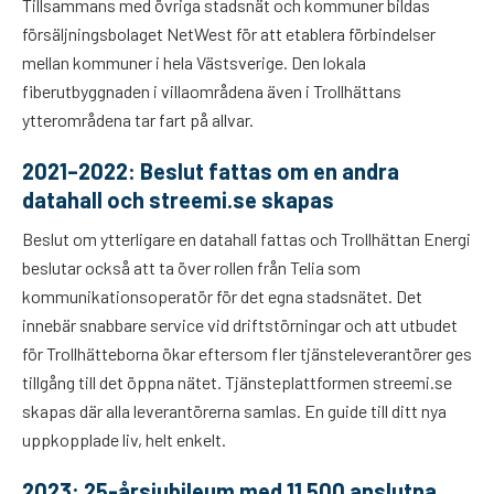
Tillsammans med övriga stadsnät och kommuner bildas
försäljningsbolaget NetWest för att etablera förbindelser
mellan kommuner i hela Västsverige. Den lokala
fiberutbyggnaden i villaområdena även i Trollhättans
ytterområdena tar fart på allvar.
2021–2022: Beslut fattas om en andra
datahall och streemi.se skapas
Beslut om ytterligare en datahall fattas och Trollhättan Energi
beslutar också att ta över rollen från Telia som
kommunikationsoperatör för det egna stadsnätet. Det
innebär snabbare service vid driftstörningar och att utbudet
för Trollhätteborna ökar eftersom fler tjänsteleverantörer ges
tillgång till det öppna nätet. Tjänsteplattformen streemi.se
skapas där alla leverantörerna samlas. En guide till ditt nya
uppkopplade liv, helt enkelt.
2023: 25-årsjubileum med 11 500 anslutna