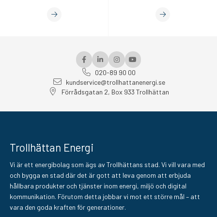
020-89 90 00
kundservice@trollhattanenergi.se
Förrådsgatan 2, Box 933 Trollhättan
Trollhättan Energi
Vi är ett energibolag som ägs av Trollhättans stad. Vi vill vara med
och bygga en stad där det är gott att leva genom att erbjuda
hållbara produkter och tjänster inom energi, miljö och digital
kommunikation. Förutom detta jobbar vi mot ett större mål – att
vara den goda kraften för generationer.