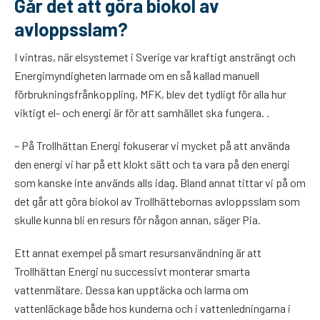
Går det att göra biokol av
avloppsslam?
I vintras, när elsystemet i Sverige var kraftigt ansträngt och
Energimyndigheten larmade om en så kallad manuell
förbrukningsfrånkoppling, MFK, blev det tydligt för alla hur
viktigt el- och energi är för att samhället ska fungera. .
– På Trollhättan Energi fokuserar vi mycket på att använda
den energi vi har på ett klokt sätt och ta vara på den energi
som kanske inte används alls idag. Bland annat tittar vi på om
det går att göra biokol av Trollhättebornas avloppsslam som
skulle kunna bli en resurs för någon annan, säger Pia.
Ett annat exempel på smart resursanvändning är att
Trollhättan Energi nu successivt monterar smarta
vattenmätare. Dessa kan upptäcka och larma om
vattenläckage både hos kunderna och i vattenledningarna i