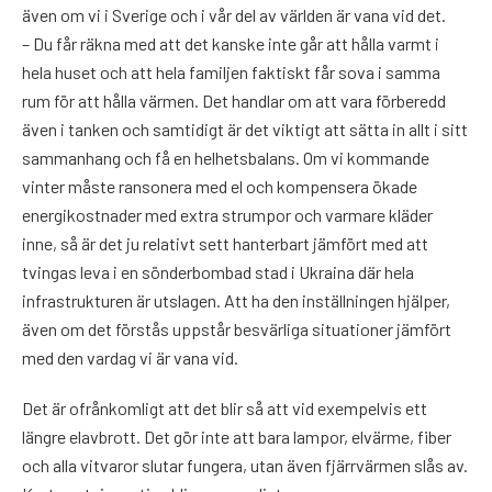
även om vi i Sverige och i vår del av världen är vana vid det.
– Du får räkna med att det kanske inte går att hålla varmt i
hela huset och att hela familjen faktiskt får sova i samma
rum för att hålla värmen. Det handlar om att vara förberedd
även i tanken och samtidigt är det viktigt att sätta in allt i sitt
sammanhang och få en helhetsbalans. Om vi kommande
vinter måste ransonera med el och kompensera ökade
energikostnader med extra strumpor och varmare kläder
inne, så är det ju relativt sett hanterbart jämfört med att
tvingas leva i en sönderbombad stad i Ukraina där hela
infrastrukturen är utslagen. Att ha den inställningen hjälper,
även om det förstås uppstår besvärliga situationer jämfört
med den vardag vi är vana vid.
Det är ofrånkomligt att det blir så att vid exempelvis ett
längre elavbrott. Det gör inte att bara lampor, elvärme, fiber
och alla vitvaror slutar fungera, utan även fjärrvärmen slås av.