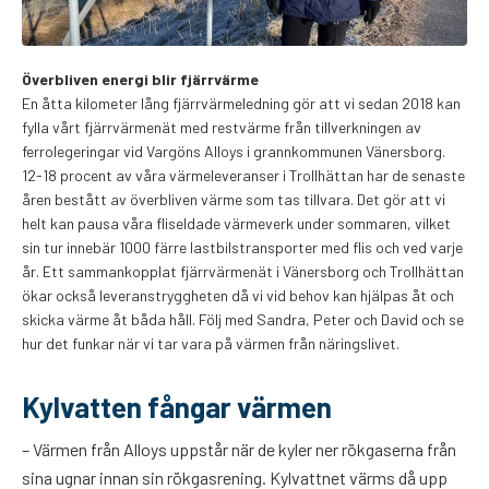
Överbliven energi blir fjärrvärme
En åtta kilometer lång fjärrvärmeledning gör att vi sedan 2018 kan
fylla vårt fjärrvärmenät med restvärme från tillverkningen av
ferrolegeringar vid Vargöns Alloys i grannkommunen Vänersborg.
12-18 procent av våra värmeleveranser i Trollhättan har de senaste
åren bestått av överbliven värme som tas tillvara. Det gör att vi
helt kan pausa våra fliseldade värmeverk under sommaren, vilket
sin tur innebär 1000 färre lastbilstransporter med flis och ved varje
år. Ett sammankopplat fjärrvärmenät i Vänersborg och Trollhättan
ökar också leveranstryggheten då vi vid behov kan hjälpas åt och
skicka värme åt båda håll. Följ med Sandra, Peter och David och se
hur det funkar när vi tar vara på värmen från näringslivet.
Kylvatten fångar värmen
– Värmen från Alloys uppstår när de kyler ner rökgaserna från
sina ugnar innan sin rökgasrening. Kylvattnet värms då upp