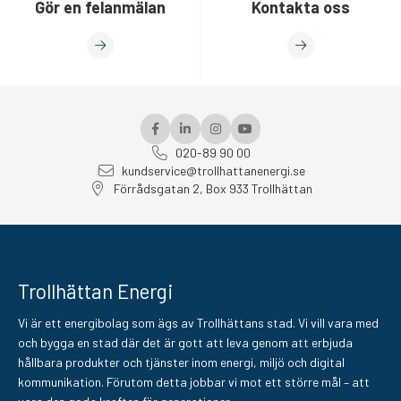
Gör en felanmälan
Kontakta oss
020-89 90 00
kundservice@trollhattanenergi.se
Förrådsgatan 2, Box 933 Trollhättan
Trollhättan Energi
Vi är ett energibolag som ägs av Trollhättans stad. Vi vill vara med
och bygga en stad där det är gott att leva genom att erbjuda
hållbara produkter och tjänster inom energi, miljö och digital
kommunikation. Förutom detta jobbar vi mot ett större mål – att