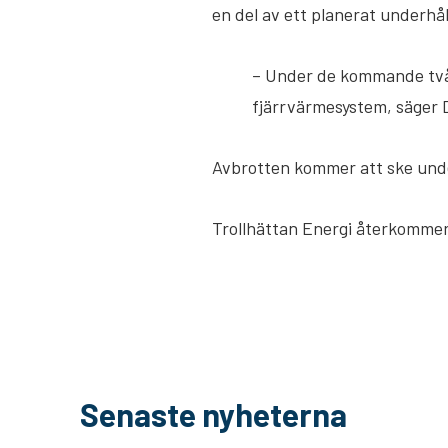
en del av ett planerat underhå
– Under de kommande två 
fjärrvärmesystem, säger D
Avbrotten kommer att ske under 
Trollhättan Energi återkomme
Senaste nyheterna