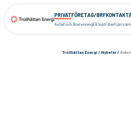
PRIVAT
FÖRETAG/BRF
KONTAKTA
Avfall och återvinning
El
Elnät
Fiber
Fjärrvär
Trollhättan Energi
/
Nyheter
/
Avbro