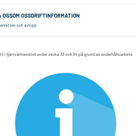
 OSS
OM OSS
DRIFTINFORMATION
me
Vatten och avlopp
tt i fjärrvärmenätet under vecka 33 och 34 på grund av underhållsarbete