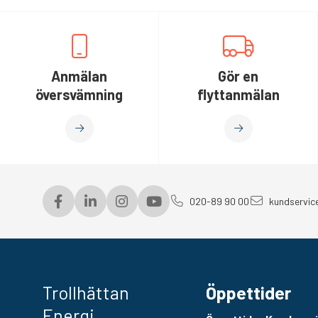
Anmälan
Gör en
översvämning
flyttanmälan
020-89 90 00
kundservic
Trollhättan
Öppettider
Energi