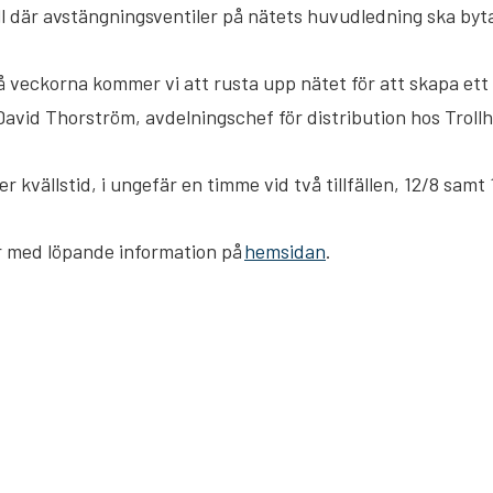
ll där avstängningsventiler på nätets huvudledning ska byta
veckorna kommer vi att rusta upp nätet för att skapa ett
avid Thorström, avdelningschef för distribution hos Troll
kvällstid, i ungefär en timme vid två tillfällen, 12/8 sam
r med löpande information på
hemsidan
.