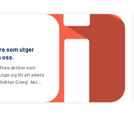
are som utger
n oss.
 finns aktörer som
tger sig för att arbeta
lhättan Energi. Akt...