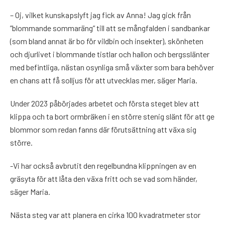
– Oj, vilket kunskapslyft jag fick av Anna! Jag gick från
”blommande sommaräng” till att se mångfalden i sandbankar
(som bland annat är bo för vildbin och insekter), skönheten
och djurlivet i blommande tistlar och hallon och bergsslänter
med befintliga, nästan osynliga små växter som bara behöver
en chans att få solljus för att utvecklas mer, säger Maria.
Under 2023 påbörjades arbetet och första steget blev att
klippa och ta bort ormbräken i en större stenig slänt för att ge
blommor som redan fanns där förutsättning att växa sig
större.
-Vi har också avbrutit den regelbundna klippningen av en
gräsyta för att låta den växa fritt och se vad som händer,
säger Maria.
Nästa steg var att planera en cirka 100 kvadratmeter stor