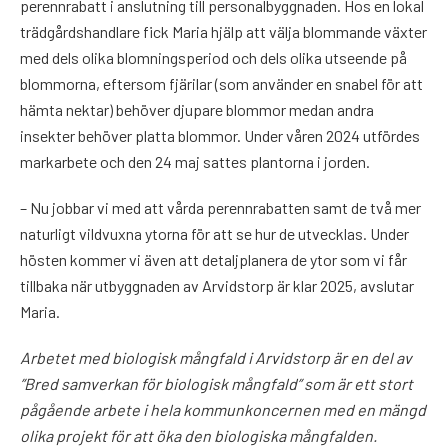
perennrabatt i anslutning till personalbyggnaden. Hos en lokal
trädgårdshandlare fick Maria hjälp att välja blommande växter
med dels olika blomningsperiod och dels olika utseende på
blommorna, eftersom fjärilar (som använder en snabel för att
hämta nektar) behöver djupare blommor medan andra
insekter behöver platta blommor. Under våren 2024 utfördes
markarbete och den 24 maj sattes plantorna i jorden.
– Nu jobbar vi med att vårda perennrabatten samt de två mer
naturligt vildvuxna ytorna för att se hur de utvecklas. Under
hösten kommer vi även att detaljplanera de ytor som vi får
tillbaka när utbyggnaden av Arvidstorp är klar 2025, avslutar
Maria.
Arbetet med biologisk mångfald i Arvidstorp är en del av
”Bred samverkan för biologisk mångfald” som är ett stort
pågående arbete i hela kommunkoncernen med en mängd
olika projekt för att öka den biologiska mångfalden.