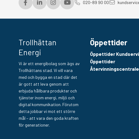
020-89 90 00
kundservic
Trollhättan
Öppettider
Energi
Öppettider Kundserv
Öppettider
Vi är ett energibolag som ägs av
Återvinningscentral
Trollhättans stad. Vi vill vara
med och bygga en stad där det
är gott att leva genom att
erbjuda hållbara produkter och
tjänster inom energi, miljö och
digital kommunikation. Förutom
detta jobbar vi mot ett större
mål – att vara den goda kraften
för generationer.