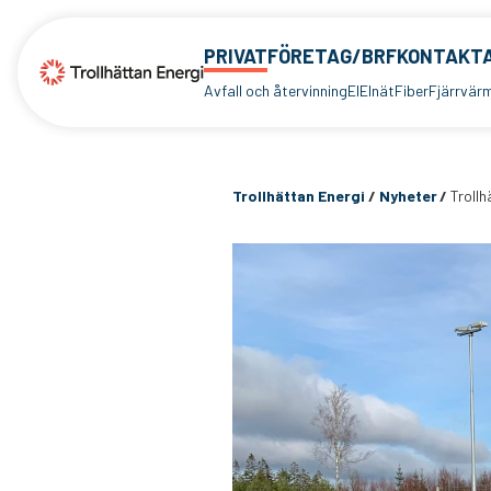
PRIVAT
FÖRETAG/BRF
KONTAKTA
Avfall och återvinning
El
Elnät
Fiber
Fjärrvär
Trollhättan Energi
/
Nyheter
/
Trollh