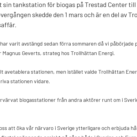
t sin tankstation för biogas på Trestad Center ti
vergången skedde den 1 mars och är en del av Tro
saffär.
har varit avstängd sedan förra sommaren då vi påbörjade p
 Magnus Geverts, strateg hos Trollhättan Energi.
lt avetablera stationen, men istället valde Trollhättan Energ
riva stationen vidare.
örvärvat biogasstationer från andra aktörer runt om i Sver
oss att öka vår närvaro i Sverige ytterligare och erbjuda håll