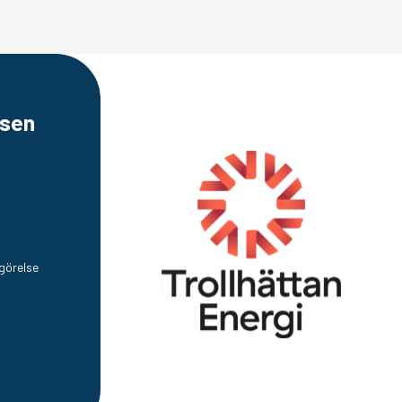
sen
görelse