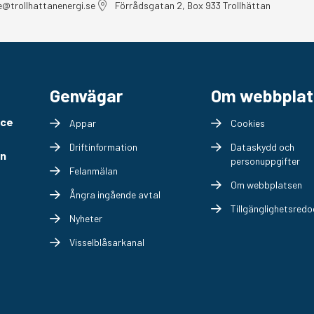
e@trollhattanenergi.se
Förrådsgatan 2, Box 933 Trollhättan
Genvägar
Om webbplat
ice
Appar
Cookies
Driftinformation
Dataskydd och
en
personuppgifter
Felanmälan
Om webbplatsen
Ångra ingående avtal
Tillgänglighetsredo
Nyheter
Visselblåsarkanal