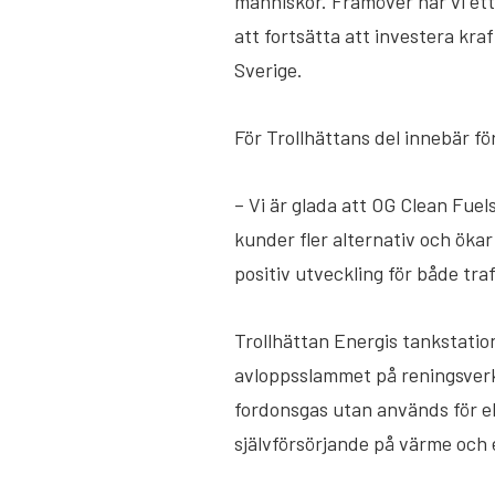
människor. Framöver har vi ett
att fortsätta att investera kra
Sverige.
För Trollhättans del innebär för
– Vi är glada att OG Clean Fuel
kunder fler alternativ och ökar
positiv utveckling för både tr
Trollhättan Energis tankstatio
avloppsslammet på reningsverke
fordonsgas utan används för el
självförsörjande på värme och e