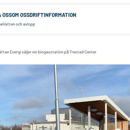
 OSS
OM OSS
DRIFTINFORMATION
me
Vatten och avlopp
ättan Energi säljer sin biogasstation på Trestad Center