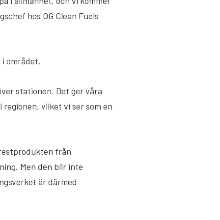
pa i allmänhet, och vi kommer
ingschef hos OG Clean Fuels
r i området.
över stationen. Det ger våra
 regionen, vilket vi ser som en
 restprodukten från
ing. Men den blir inte
ingsverket är därmed