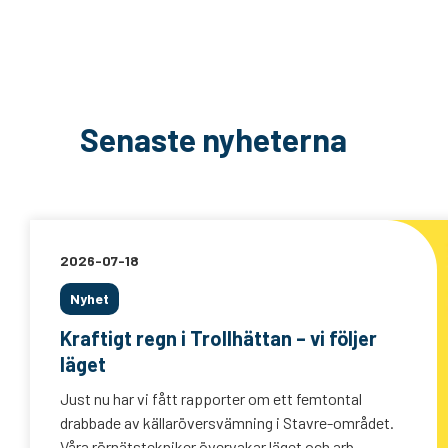
Senaste nyheterna
2026-07-18
Nyhet
Kraftigt regn i Trollhättan – vi följer
läget
Just nu har vi fått rapporter om ett femtontal
drabbade av källaröversvämning i Stavre-området.
Våra rörnätstekniker övervakar läget och arb...