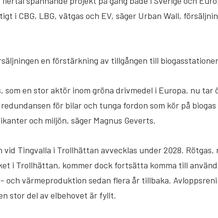
 flertal spännande projekt på gång både i Sverige och Euro
ftigt i CBG, LBG, vätgas och EV, säger Urban Wall, försäljn
säljningen en förstärkning av tillgången till biogasstatione
s, som en stor aktör inom gröna drivmedel i Europa, nu tar 
 redundansen för bilar och tunga fordon som kör på biogas i
afikanter och miljön, säger Magnus Geverts.
n vid Tingvalla i Trollhättan avvecklas under 2028. Rötgas,
t i Trollhättan, kommer dock fortsätta komma till användn
- och värmeproduktion sedan flera år tillbaka. Avloppsren
n stor del av elbehovet är fyllt.