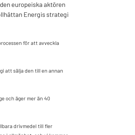
ll den europeiska aktören
llhättan Energis strategi
rocessen för att avveckla
i att sälja den till en annan
ige och äger mer än 40
bara drivmedel till fler