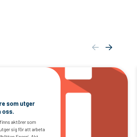
are som utger
n oss.
 finns aktörer som
tger sig för att arbeta
lhättan Energi. Akt...