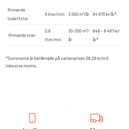
Rinnande
6 liter/min
3 000 m³/år
84 870 kr/år*
toalettstol
0,6
30-300 m³/
848 – 8 487 kr/
Rinnande kran
liter/min
år
år*
*Summorna är beräknade på vattenpriset 28,29 kr/m3
inklusive moms.