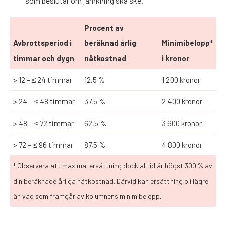
som beslutar om jämkning ska ske.
Procent av
Avbrottsperiod i
beräknad årlig
Minimibelopp*
timmar och dygn
nätkostnad
i kronor
> 12 – ≤ 24 timmar
12,5 %
1 200 kronor
> 24 − ≤ 48 timmar
37,5 %
2 400 kronor
> 48 − ≤ 72 timmar
62,5 %
3 600 kronor
> 72 − ≤ 96 timmar
87,5 %
4 800 kronor
* Observera att maximal ersättning dock alltid är högst 300 % av
din beräknade årliga nätkostnad. Därvid kan ersättning bli lägre
än vad som framgår av kolumnens minimibelopp.