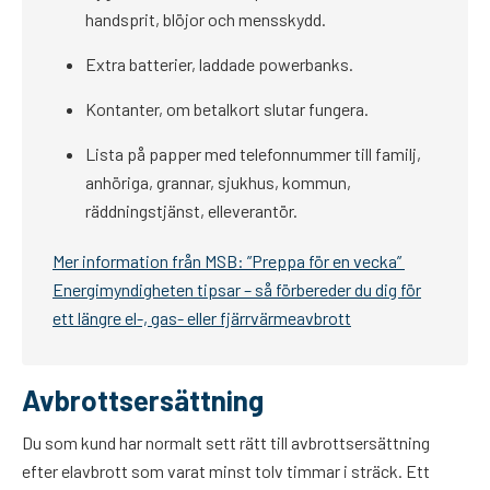
handsprit, blöjor och mensskydd.
Extra batterier, laddade powerbanks.
Kontanter, om betalkort slutar fungera.
Lista på papper med telefonnummer till familj,
anhöriga, grannar, sjukhus, kommun,
räddningstjänst, elleverantör.
Mer information från MSB: ”Preppa för en vecka”
Energimyndigheten tipsar – så förbereder du dig för
ett längre el-, gas- eller fjärrvärmeavbrott
Avbrottsersättning
Du som kund har normalt sett rätt till avbrottsersättning
efter elavbrott som varat minst tolv timmar i sträck. Ett