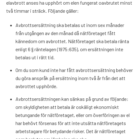
elavbrott anses ha upphört om elen fungerat oavbrutet minst
två timmar i sträck. Följande gäller:
Avbrottsersättning ska betalas ut inom sex månader
från utgången av den månad då nätföretaget fått
kännedom om avbrottet. Nätföretaget ska betala ränta
enligt 6 § räntelagen (1975:635), om ersättningen inte
betalas ut i rätt tid.
Om du som kund inte har fått avbrottsersättning behöver
du göra anspråk på ersättning inom två år från det att
avbrottet upphörde.
Avbrottsersättningen kan sänkas på grund av följande:
om skyldigheten att betala är oskäligt ekonomiskt
betungande för nätföretaget, eller om överföringen av el
har behövt försenas för att inte utsätta nätföretagets
arbetstagare för betydande risker. Det är nätföretaget