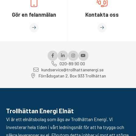
Gör en felanmälan
Kontakta oss
020-89 90 00
kundservice@trollhattanenergi.se
Förrådsgatan 2, Box 933 Trollhättan
Trollhättan Energi Elnät
Vi är ett elnätsbolag som ägs av Trollhättan Energi. Vi
investerar hela tiden i vårt ledningsnät för att ha trygga och
säkra leveranser av el. Förutom detta jobbar vi mot ett större