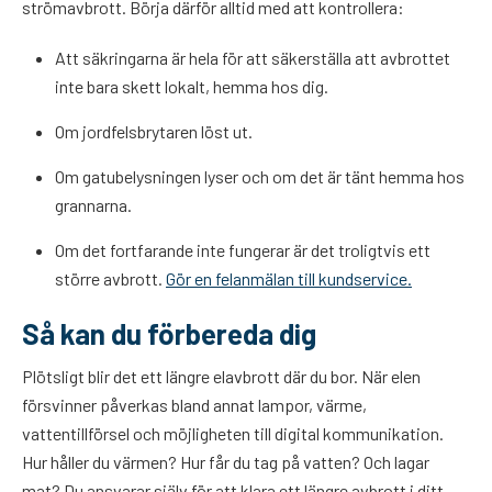
strömavbrott. Börja därför alltid med att kontrollera:
Att säkringarna är hela för att säkerställa att avbrottet
inte bara skett lokalt, hemma hos dig.
Om jordfelsbrytaren löst ut.
Om gatubelysningen lyser och om det är tänt hemma hos
grannarna.
Om det fortfarande inte fungerar är det troligtvis ett
större avbrott.
Gör en felanmälan till kundservice.
Så kan du förbereda dig
Plötsligt blir det ett längre elavbrott där du bor. När elen
försvinner påverkas bland annat lampor, värme,
vattentillförsel och möjligheten till digital kommunikation.
Hur håller du värmen? Hur får du tag på vatten? Och lagar
mat? Du ansvarar själv för att klara ett längre avbrott i ditt