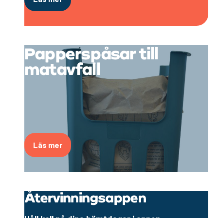
Papperspåsar till
matavfall
Läs mer
Återvinningsappen