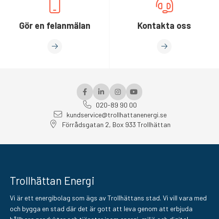
Gör en felanmälan
Kontakta oss
020-89 90 00
kundservice@trollhattanenergi.se
Förrådsgatan 2, Box 933 Trollhättan
Trollhättan Energi
Vi är ett energibolag som ägs av Trollhättans stad. Vi vill vara med
och bygga en stad där det är gott att leva genom att erbjuda