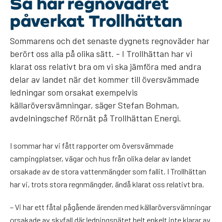
Så har regnovädret
påverkat Trollhättan
Sommarens och det senaste dygnets regnoväder har
berört oss alla på olika sätt. - I Trollhättan har vi
klarat oss relativt bra om vi ska jämföra med andra
delar av landet när det kommer till översvämmade
ledningar som orsakat exempelvis
källaröversvämningar, säger Stefan Bohman,
avdelningschef Rörnät på Trollhättan Energi.
I sommar har vi fått rapporter om översvämmade
campingplatser, vägar och hus från olika delar av landet
orsakade av de stora vattenmängder som fallit. I Trollhättan
har vi, trots stora regnmängder, ändå klarat oss relativt bra.
– Vi har ett fåtal pågående ärenden med källaröversvämningar
orsakade av skyfall där ledningsnätet helt enkelt inte klarar av