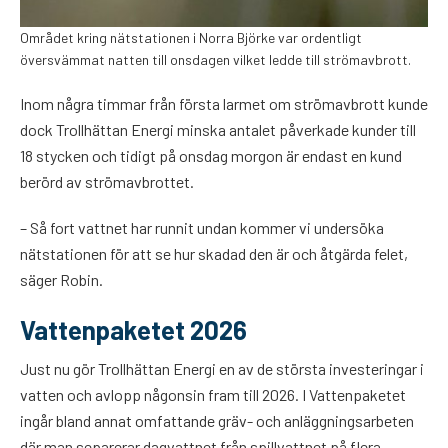
Området kring nätstationen i Norra Björke var ordentligt
översvämmat natten till onsdagen vilket ledde till strömavbrott.
Inom några timmar från första larmet om strömavbrott kunde
dock Trollhättan Energi minska antalet påverkade kunder till
18 stycken och tidigt på onsdag morgon är endast en kund
berörd av strömavbrottet.
– Så fort vattnet har runnit undan kommer vi undersöka
nätstationen för att se hur skadad den är och åtgärda felet,
säger Robin.
Vattenpaketet 2026
Just nu gör Trollhättan Energi en av de största investeringar i
vatten och avlopp någonsin fram till 2026. I Vattenpaketet
ingår bland annat omfattande gräv- och anläggningsarbeten
där man separerar dagvattnet från spillvattnet på flera