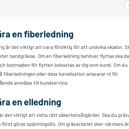
ära en fiberledning
g är det viktigt att vara försiktig för att undvika skador. S
tet handgrävas. Om en fiberledning behöver flyttas ska det
och kostnaden för flytten bekostas av dig som kund. Om du 
fiberledningen eller dess kanalisation ansvarar ni för
ende anmälas till kundservice.
ära en elledning
r det viktigt att vidta rätt säkerhetsåtgärder. Ska du gräv
n först göras spänningslös. Om grävarbetet sker närmare ä