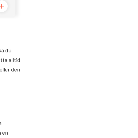
ka du
ta alltid
eller den
a
n en