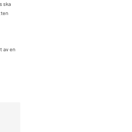
s ska
tten
t av en