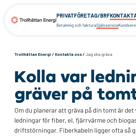
PRIVAT
FÖRETAG/BRF
KONTAKTA
Betalning och faktura
Självservice
Kundserv
Trollhättan Energi
/
Kontakta oss
/
Jag ska gräva
Kolla var ledn
gräver på tom
Om du planerar att gräva på din tomt är det 
ledningar för fiber, el, fjärrvärme och bioga
driftstörningar. Fiberkabeln ligger ofta så g