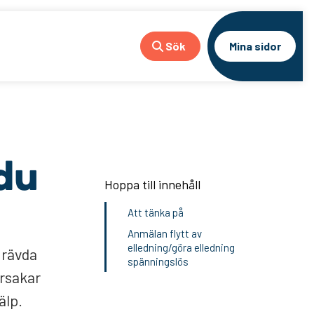
Sök
Mina sidor
 du
Hoppa till innehåll
Att tänka på
Anmälan flytt av
elledning/göra elledning
grävda
spänningslös
orsakar
älp.