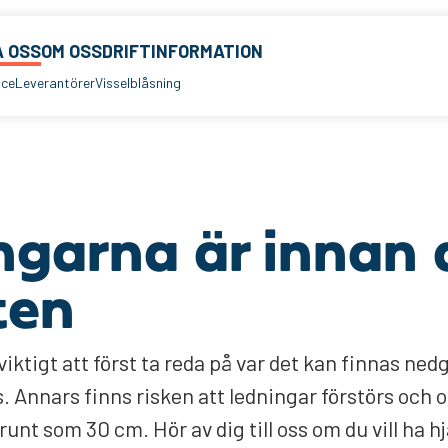
 OSS
OM OSS
DRIFTINFORMATION
ice
Leverantörer
Visselblåsning
ingarna är innan
ten
viktigt att först ta reda på var det kan finnas ned
s. Annars finns risken att ledningar förstörs och 
runt som 30 cm. Hör av dig till oss om du vill ha hj