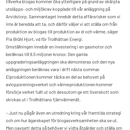
tillverka biogas kommer öka ytterligare på grund av skärpta
utsläpps- och miljökrav kopplade till vår anläggning på
Arvidstorp. Sammantaget innebär detta affärsrisker som vi
inte är beredda att ta, och därför väljer vi att ställa om från
produktion av biogas till produktion av el och värme, säger
Pia Brühl Hjort, vd för Trollhättan Energi.
Omställningen innebär en investering i en gasmotor och
beräknas till 9,5 miljoner kronor. Den gamla
uppgraderingsanläggningen ska demonteras och den nya
anläggningen beräknas vara i drift nästa sommar.
Elproduktionen kommer täcka en del av behovet på
avloppsreningsverket och värmeproduktionen kommer
försörja verket fullt ut och dessutom ge ett överskott som
skickas ut i Trollhättans fjärrvärmenät.
– Just nu pågår även en utredning kring vår framtida strategi
och om hur ägarskapet för biogasverksamheten ska se ut.
Men oavsett detta så behöver vi vidta åtgärder och ställa om