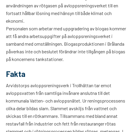
användningen av rötgasen på avloppsreningsverket till en
fortsatt hållbar lösning med hänsyn till både klimat och
ekonomi.
Personalen som arbetar med uppgradering av biogas kommer
att få andra arbetsuppgifter på avloppsreningsverket i
samband med omställningen. Biogasproduktionen i Brålanda
påverkas inte och beslutet förändrar inte tillgången på biogas
på koncernens tankstationer.
Fakta
Arvidstorps avloppsreningsverk i Trollhättan tar emot
avloppsvatten från samtliga invånare anslutna till det
kommunala Vatten- och avloppsnätet. Ur reningsprocessens
olika delar bildas slam. Slammet avskiljs från vattnet och
skickas till en rötkammare. Tillsammans med bland annat
restavfall från industrier och fett från restauranger rötas
slammet och i rötningsprocessen bildas rötgas, metangas. I