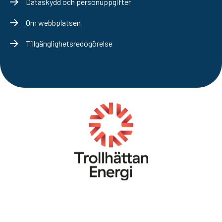
Dataskydd och personuppgifter
Om webbplatsen
Tillgänglighetsredogörelse