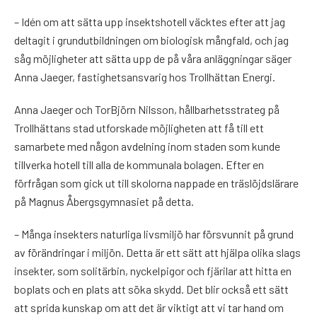
– Idén om att sätta upp insektshotell väcktes efter att jag
deltagit i grundutbildningen om biologisk mångfald, och jag
såg möjligheter att sätta upp de på våra anläggningar säger
Anna Jaeger, fastighetsansvarig hos Trollhättan Energi.
Anna Jaeger och TorBjörn Nilsson, hållbarhetsstrateg på
Trollhättans stad utforskade möjligheten att få till ett
samarbete med någon avdelning inom staden som kunde
tillverka hotell till alla de kommunala bolagen. Efter en
förfrågan som gick ut till skolorna nappade en träslöjdslärare
på Magnus Åbergsgymnasiet på detta.
– Många insekters naturliga livsmiljö har försvunnit på grund
av förändringar i miljön. Detta är ett sätt att hjälpa olika slags
insekter, som solitärbin, nyckelpigor och fjärilar att hitta en
boplats och en plats att söka skydd. Det blir också ett sätt
att sprida kunskap om att det är viktigt att vi tar hand om