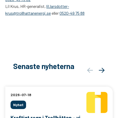
Lil Krus, HR-generalist,
lil.larsdotter-
krus@trollhattanenergi.se
eller
0520-49 75 88
Senaste nyheterna
2026-07-18
Nyhet
Kraftigt regn i Trollhättan – vi