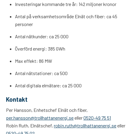
Investeringar kommande tre år: 142 miljoner kronor
Antal på verksamhetsområde Elnät och fiber: ca 45
personer
Antal nätkunder: ca 25 000
Överförd energi: 385 GWh
Max effekt: 86 MW
Antal nätstationer: ca 500
Antal digitala elmätare: ca 25 000
Kontakt
Per Hansson, Enhetschef Elnät och fiber,
per.hansson@trollhattanenergi.se
eller
0520-49 75 51
Robin Ruth, Elnätschef,
robin.ruth@trollhattanenergi.se
eller
0520-49 75 02