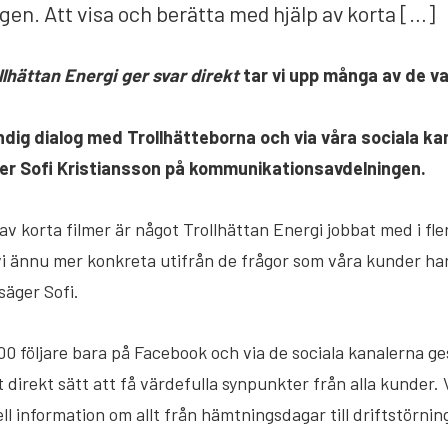
n. Att visa och berätta med hjälp av korta […]
llhättan Energi ger svar direkt
tar vi upp många av de va
dig dialog med Trollhätteborna och via våra sociala kan
ger Sofi Kristiansson på kommunikationsavdelningen.
av korta filmer är något Trollhättan Energi jobbat med i fler
vi ännu mer konkreta utifrån de frågor som våra kunder har
 säger Sofi.
00 följare bara på Facebook och via de sociala kanalerna ge
t direkt sätt att få värdefulla synpunkter från alla kunder
 information om allt från hämtningsdagar till driftstörnin