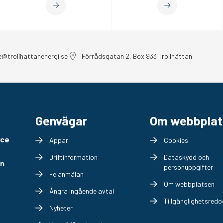
e@trollhattanenergi.se
Förrådsgatan 2, Box 933 Trollhättan
Genvägar
Om webbplat
ice
Appar
Cookies
Driftinformation
Dataskydd och
en
personuppgifter
Felanmälan
Om webbplatsen
Ångra ingående avtal
Tillgänglighetsredo
Nyheter