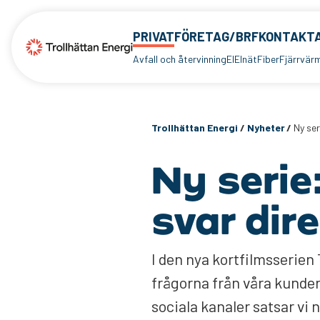
PRIVAT
FÖRETAG/BRF
KONTAKTA
Avfall och återvinning
El
Elnät
Fiber
Fjärrvär
Trollhättan Energi
/
Nyheter
/
Ny ser
Ny serie
svar dir
I den nya kortfilmsserien 
frågorna från våra kunder
sociala kanaler satsar vi 