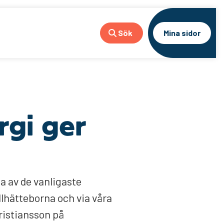
Sök
Mina sidor
rgi ger
ga av de vanligaste
llhätteborna och via våra
Kristiansson på