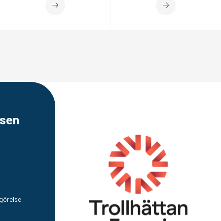
sen
görelse