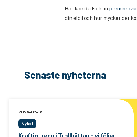
Här kan du kolla in
premiäravsn
din elbil och hur mycket det ko
Senaste nyheterna
2026-07-18
Nyhet
Kraftigt regn i Trollhättan – vi följer