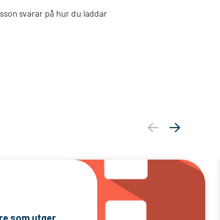
lsson svarar på hur du laddar
are som utger