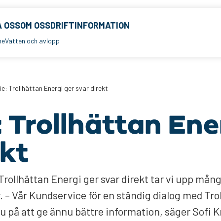
 OSS
OM OSS
DRIFTINFORMATION
me
Vatten och avlopp
ie: Trollhättan Energi ger svar direkt
: Trollhättan Ene
ekt
Trollhättan Energi ger svar direkt tar vi upp mån
. – Vår Kundservice för en ständig dialog med Tro
nu på att ge ännu bättre information, säger Sofi 