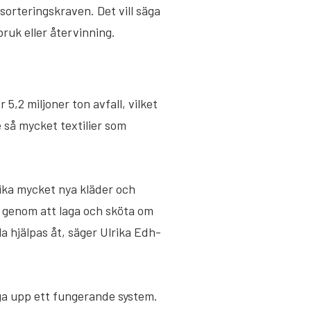
 sorteringskraven. Det vill säga
rbruk eller återvinning.
 5,2 miljoner ton avfall, vilket
e så mycket textilier som
lika mycket nya kläder och
u genom att laga och sköta om
la hjälpas åt, säger Ulrika Edh-
gga upp ett fungerande system.