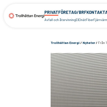
PRIVAT
FÖRETAG/BRF
KONTAKTA
Avfall och återvinning
El
Elnät
Fiber
Fjärrvär
Trollhättan Energi
/
Nyheter
/
Från 1