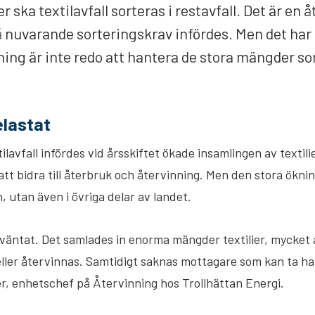
 ska textilavfall sorteras i restavfall. Det är en å
då nuvarande sorteringskrav infördes. Men det har
ning är inte redo att hantera de stora mängder s
elastat
ilavfall infördes vid årsskiftet ökade insamlingen av textili
 att bidra till återbruk och återvinning. Men den stora öknin
, utan även i övriga delar av landet.
väntat. Det samlades in enorma mängder textilier, mycket av 
ler återvinnas. Samtidigt saknas mottagare som kan ta han
r, enhetschef på Återvinning hos Trollhättan Energi.