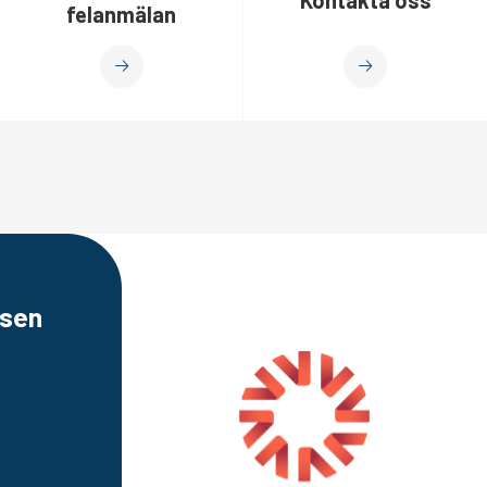
felanmälan
sen