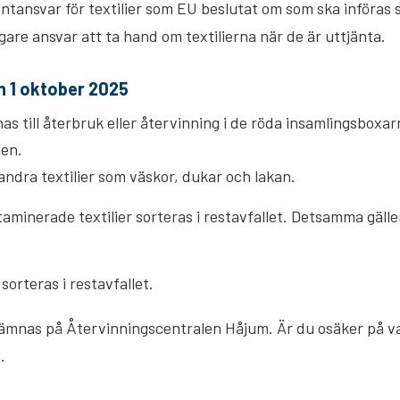
ntansvar för textilier som EU beslutat om som ska införas
gare ansvar att ta hand om textilierna när de är uttjänta.
n 1 oktober 2025
nas till återbruk eller återvinning i de röda insamlingsbox
len.
andra textilier som väskor, dukar och lakan.
taminerade textilier sorteras i restavfallet. Detsamma gäller
orteras i restavfallet.
 lämnas på Återvinningscentralen Håjum. Är du osäker på va
.