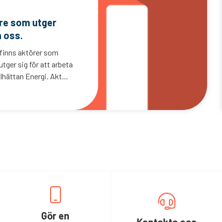
are som utger
n oss.
 finns aktörer som
tger sig för att arbeta
lhättan Energi. Akt...
Gör en
Kontakta oss