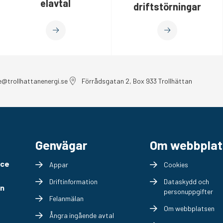
elavtal
driftstörningar
e@trollhattanenergi.se
Förrådsgatan 2, Box 933 Trollhättan
Genvägar
Om webbplat
ice
Appar
Cookies
Driftinformation
Dataskydd och
en
personuppgifter
Felanmälan
Om webbplatsen
Ångra ingående avtal