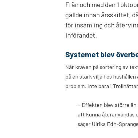
Från och med den 1 oktober
gällde innan årsskiftet, 
för insamling och återvin
införandet.
Systemet blev överb
När kraven på sortering av text
på en stark vilja hos hushållen
problem. Inte bara i Trollhättan
– Effekten blev större än 
att kunna återanvändas el
säger Ulrika Edh-Sprange