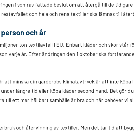
ringen i somras fattade beslut om att återgå till de tidigare
i restavfallet och hela och rena textilier ska lämnas till åte
er person och år
iljoner ton textilavfall i EU. Enbart kläder och skor står för
rson varje år. Efter ändringen den 1 oktober ska fortfarand
ör att minska din garderobs klimatavtryck är att inte köpa 
under längre tid eller köpa kläder second hand. Det gör d
a till ett mer hållbart samhälle är bra och här behöver vi al
erbruk och återvinning av textilier. Men det tar tid att by