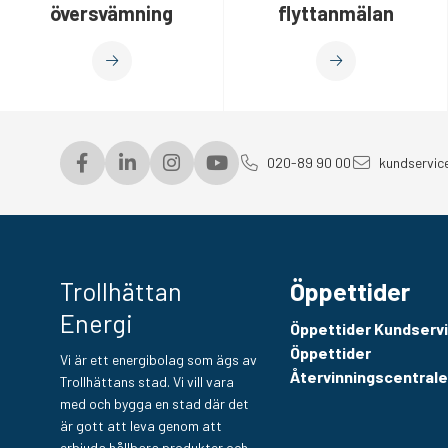
översvämning
flyttanmälan
020-89 90 00
kundservic
Trollhättan
Öppettider
Energi
Öppettider Kundserv
Öppettider
Vi är ett energibolag som ägs av
Återvinningscentral
Trollhättans stad. Vi vill vara
med och bygga en stad där det
är gott att leva genom att
erbjuda hållbara produkter och