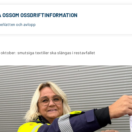
 OSS
OM OSS
DRIFTINFORMATION
me
Vatten och avlopp
 oktober: smutsiga textilier ska slängas i restavfallet