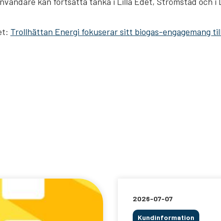
vändare kan fortsätta tanka i Lilla Edet, Strömstad och i 
et:
Trollhättan Energi fokuserar sitt biogas-engagemang til
2026-07-07
Kundinformation