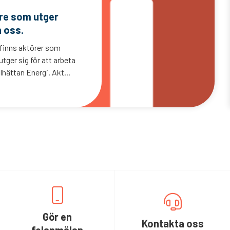
are som utger
n oss.
 finns aktörer som
tger sig för att arbeta
lhättan Energi. Akt...
Gör en
Kontakta oss
felanmälan