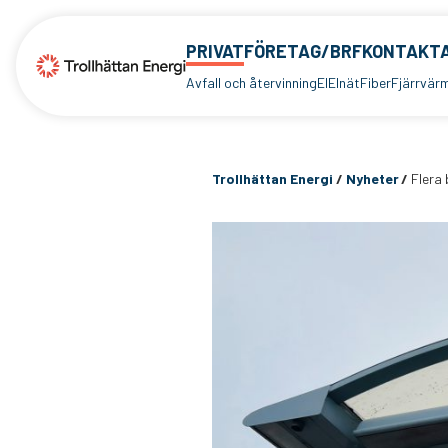
PRIVAT
FÖRETAG/BRF
KONTAKTA
Avfall och återvinning
El
Elnät
Fiber
Fjärrvär
Trollhättan Energi
/
Nyheter
/
Flera