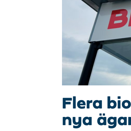
Flera bi
nya äga