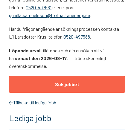
telefon:
0520-497581
eller e-post:
gunilla.samuelsson@trollhattanenergi.se
.
Har du frågor angående ansökningsprocessen kontakta:
Lil Larsdotter Krus, telefon
0520-497588
.
Löpande urval
tillämpas och din ansökan vill vi
ha
senast den 2026-08-17
. Tillträde sker enligt
överenskommelse.
Sök jobbet
Tillbaka till lediga jobb
Lediga jobb